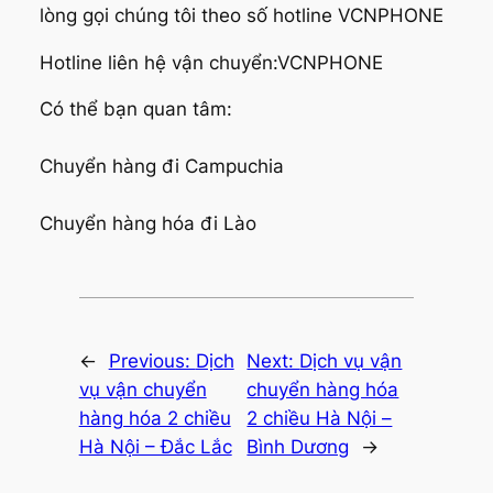
lòng gọi chúng tôi theo số hotline VCNPHONE
Hotline liên hệ vận chuyển:VCNPHONE
Có thể bạn quan tâm:
Chuyển hàng đi Campuchia
Chuyển hàng hóa đi Lào
←
Previous:
Dịch
Next:
Dịch vụ vận
vụ vận chuyển
chuyển hàng hóa
hàng hóa 2 chiều
2 chiều Hà Nội –
Hà Nội – Đắc Lắc
Bình Dương
→