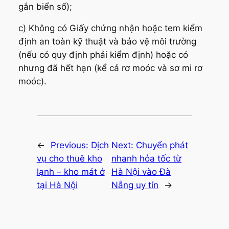
gắn biển số);
c) Không có Giấy chứng nhận hoặc tem kiểm
định an toàn kỹ thuật và bảo vệ môi trường
(nếu có quy định phải kiểm định) hoặc có
nhưng đã hết hạn (kể cả rơ moóc và sơ mi rơ
moóc).
←
Previous:
Dịch
Next:
Chuyển phát
vụ cho thuê kho
nhanh hỏa tốc từ
lạnh – kho mát ở
Hà Nội vào Đà
tại Hà Nội
Nẵng uy tín
→