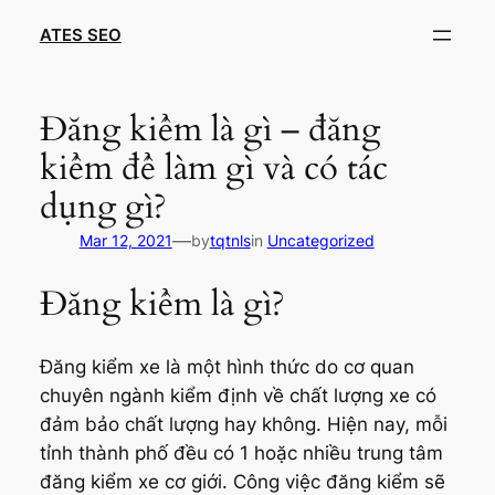
Skip
ATES SEO
to
content
Đăng kiểm là gì – đăng
kiểm để làm gì và có tác
dụng gì?
—
Mar 12, 2021
by
tqtnls
in
Uncategorized
Đăng kiểm là gì?
Đăng kiểm xe là một hình thức do cơ quan
chuyên ngành kiểm định về chất lượng xe có
đảm bảo chất lượng hay không. Hiện nay, mỗi
tỉnh thành phố đều có 1 hoặc nhiều trung tâm
đăng kiểm xe cơ giới. Công việc đăng kiểm sẽ